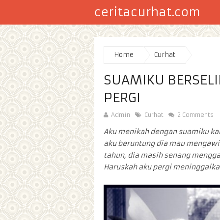
ceritacurhat.com
Home
Curhat
SUAMIKU BERSELI
PERGI
Admin
Curhat
2 Comments
Aku menikah dengan suamiku kar
aku beruntung dia mau mengawini
tahun, dia masih senang mengga
Haruskah aku pergi meninggalk