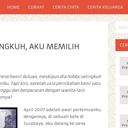
HOME
CURHAT
CERITA CINTA
CERITA KELUARGA
NGKUH, AKU MEMILIH
CER
ena hamil duluan, meskipun dia hobby selingkuh
ku. Tapi kini, setelah usia pernikahan kami satu
nggu dan berpacaran dengan wanita lain.
annya?
April 2007 adalah awal pertemuanku
dengannya, di sebuah kafe di
Surabaya. Aku datang ke sana