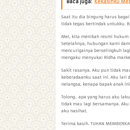
Baca juga:
Kekasihku Men
Saat itu dia bingung harus baga
tidak tegas bertindak untukku. 
Mei, kita menikah resmi hukum s
Setelahnya, hubungan kami dama
mencurigainya berselingkuh lagi
mengaku menyukai Ridha marke
Sakit rasanya. Aku pun tidak ma
keberadaanku saat ini. Aku lari
nelangsa, kenapa bapak anak ini 
Tolong.. apa yang harus aku lak
tidak mau lagi bersamanya. Aku h
aku nasihat.
Terima kasih. TUHAN MEMBERKAT