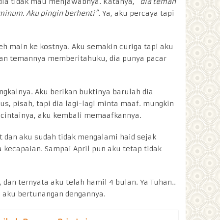
dia tidak mau menjawabnya. Katanya,
“dia teman
num. Aku pingin berhenti”
. Ya, aku percaya tapi
leh main ke kostnya. Aku semakin curiga tapi aku
an temannya memberitahuku, dia punya pacar
gkalnya. Aku berikan buktinya barulah dia
, pisah, tapi dia lagi-lagi minta maaf. mungkin
cintainya, aku kembali memaafkannya.
t dan aku sudah tidak mengalami haid sejak
a kecapaian. Sampai April pun aku tetap tidak
dan ternyata aku telah hamil 4 bulan. Ya Tuhan..
 aku bertunangan dengannya.