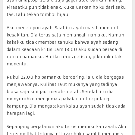
ayah di laptop, selalu saja gagal atau bahkan hilang.
Firasatku pun tidak enak. Kukeluarkan hp ku dari saku
tas. Lalu tekan tombol hijau.
Aku menelepon ayah. Saat itu ayah masih menjerit
kesakitan. Dia terus saja memanggil namaku. Namun
kakakku tidak memberitahuku bahwa ayah sedang
dalam keadaan kritis. Jam 18.00 aku sudah berada di
rumah pamanku. Hatiku terus gelisah, pikiranku tak
menentu.
Pukul 22.00 hp pamanku berdering, lalu dia bergegas
menjawabnya. Kulihat raut mukanya yang tadinya
biasa saja kini jadi merah-merah. Setelah itu dia
menyuruhku mengemas pakaian untuk pulang
kampung. Dia mengatakan kalau ayah sudah tidak ada
harapan lagi.
Sepanjang perjalanan aku terus memikirkan ayah. Aku
terus melihat fotonya di layar hpku sambil menangis.