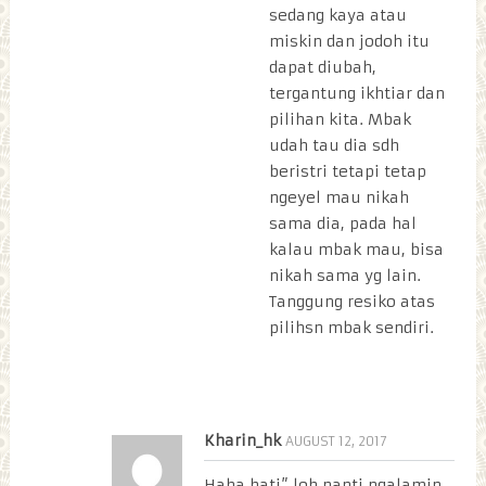
sedang kaya atau
miskin dan jodoh itu
dapat diubah,
tergantung ikhtiar dan
pilihan kita. Mbak
udah tau dia sdh
beristri tetapi tetap
ngeyel mau nikah
sama dia, pada hal
kalau mbak mau, bisa
nikah sama yg lain.
Tanggung resiko atas
pilihsn mbak sendiri.
Kharin_hk
AUGUST 12, 2017
Haha hati” loh nanti ngalamin