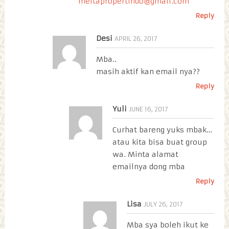
meitapropertindo@gmail.com
Reply
Desi
APRIL 26, 2017
Mba..
masih aktif kan email nya??
Reply
Yuli
JUNE 16, 2017
Curhat bareng yuks mbak…
atau kita bisa buat group
wa. Minta alamat
emailnya dong mba
Reply
Lisa
JULY 26, 2017
Mba sya boleh ikut ke