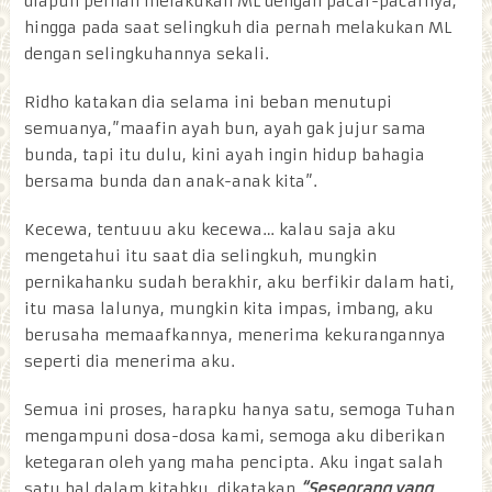
diapun pernah melakukan ML dengan pacar-pacarnya,
hingga pada saat selingkuh dia pernah melakukan ML
dengan selingkuhannya sekali.
Ridho katakan dia selama ini beban menutupi
semuanya,”maafin ayah bun, ayah gak jujur sama
bunda, tapi itu dulu, kini ayah ingin hidup bahagia
bersama bunda dan anak-anak kita”.
Kecewa, tentuuu aku kecewa… kalau saja aku
mengetahui itu saat dia selingkuh, mungkin
pernikahanku sudah berakhir, aku berfikir dalam hati,
itu masa lalunya, mungkin kita impas, imbang, aku
berusaha memaafkannya, menerima kekurangannya
seperti dia menerima aku.
Semua ini proses, harapku hanya satu, semoga Tuhan
mengampuni dosa-dosa kami, semoga aku diberikan
ketegaran oleh yang maha pencipta. Aku ingat salah
satu hal dalam kitabku, dikatakan
“Seseorang yang