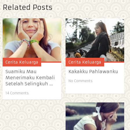
Related Posts
Cerita Keluarga
Cerita Keluarga
Suamiku Mau
Kakakku Pahlawanku
Menerimaku Kembali
No Comments
Setelah Selingkuh ...
14 Comments