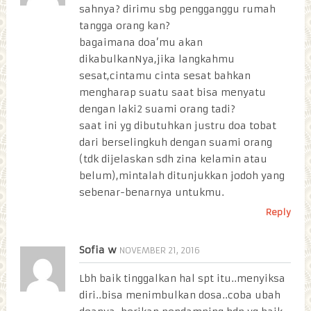
sahnya? dirimu sbg pengganggu rumah
tangga orang kan?
bagaimana doa’mu akan
dikabulkanNya,jika langkahmu
sesat,cintamu cinta sesat bahkan
mengharap suatu saat bisa menyatu
dengan laki2 suami orang tadi?
saat ini yg dibutuhkan justru doa tobat
dari berselingkuh dengan suami orang
(tdk dijelaskan sdh zina kelamin atau
belum),mintalah ditunjukkan jodoh yang
sebenar-benarnya untukmu.
Reply
Sofia w
NOVEMBER 21, 2016
Lbh baik tinggalkan hal spt itu..menyiksa
diri..bisa menimbulkan dosa..coba ubah