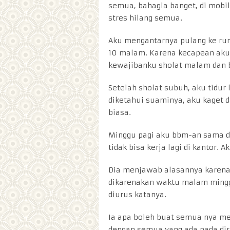
semua, bahagia banget, di mobil
stres hilang semua.
Aku mengantarnya pulang ke ru
10 malam. Karena kecapean aku 
kewajibanku sholat malam dan b
Setelah sholat subuh, aku tidu
diketahui suaminya, aku kaget d
biasa.
Minggu pagi aku bbm-an sama dia
tidak bisa kerja lagi di kantor.
Dia menjawab alasannya karena 
dikarenakan waktu malam minggu
diurus katanya.
Ia apa boleh buat semua nya me
dengan semua yang ada pada dir