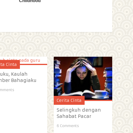
ita Cinta
uku, Kaulah
mber Bahagiaku
omments
Cerita Cinta
Selingkuh dengan
Sahabat Pacar
6 Comments