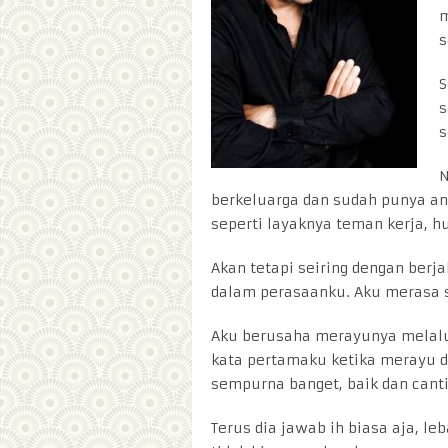
m
s
S
s
s
N
berkeluarga dan sudah punya an
seperti layaknya teman kerja, h
Akan tetapi seiring dengan ber
dalam perasaanku. Aku merasa s
Aku berusaha merayunya melalu
kata pertamaku ketika merayu di
sempurna banget, baik dan cantik
Terus dia jawab ih biasa aja, le