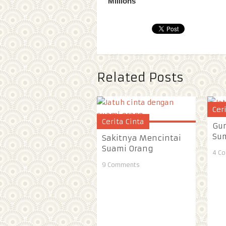
Related Posts
Cer
Cerita Cinta
Gur
Su
Sakitnya Mencintai
Suami Orang
4 C
9 Comments