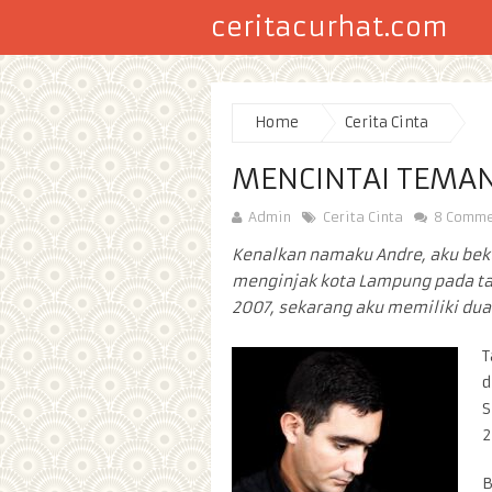
ceritacurhat.com
Home
Cerita Cinta
MENCINTAI TEMA
Admin
Cerita Cinta
8 Comme
Kenalkan namaku Andre, aku bek
menginjak kota Lampung pada ta
2007, sekarang aku memiliki dua 
T
d
S
2
B