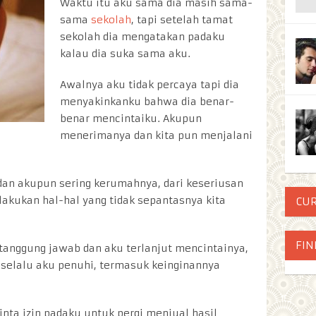
Waktu itu aku sama dia masih sama-
sama
sekolah
, tapi setelah tamat
sekolah dia mengatakan padaku
kalau dia suka sama aku.
Awalnya aku tidak percaya tapi dia
menyakinkanku bahwa dia benar-
benar mencintaiku. Akupun
menerimanya dan kita pun menjalani
an akupun sering kerumahnya, dari keseriusan
elakukan hal-hal yang tidak sepantasnya kita
CU
FIN
rtanggung jawab dan aku terlanjut mencintainya,
selalu aku penuhi, termasuk keinginannya
nta izin padaku untuk pergi menjual hasil