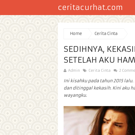
ceritacurhat.com
Home
Cerita Cinta
SEDIHNYA, KEKAS
SETELAH AKU HAM
Admin
Cerita Cinta
2 Comme
Ini kisahku pada tahun 2015 lalu
dan ditinggal kekasih. Kini aku
wayangku.