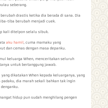
ulau seberang.
 berubah drastis ketika dia berada di sana. Dia
tiba-tiba berubah menjadi cuek.
 kali ditelpon selalu sibuk.
yata
aku hamil
, cuma mamaku yang
kut dan cemas dengan masa depanku.
ui keluarga When, menceritakan seluruh
anya untuk bertanggung jawab.
apa yang dikatakan When kepada keluarganya, yang
s padaku, dia marah sekali bahkan tak ingin
 denganku.
emangat hidup pun sudah menghilang pengen