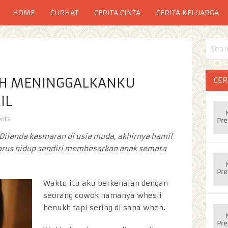
HOME
CURHAT
CERITA CINTA
CERITA KELUARGA
IH MENINGGALKANKU
CER
IL
nts
. Dilanda kasmaran di usia muda, akhirnya hamil
 harus hidup sendiri membesarkan anak semata
Waktu itu aku berkenalan dengan
seorang cowok namanya whesli
henukh tapi sering di sapa when.