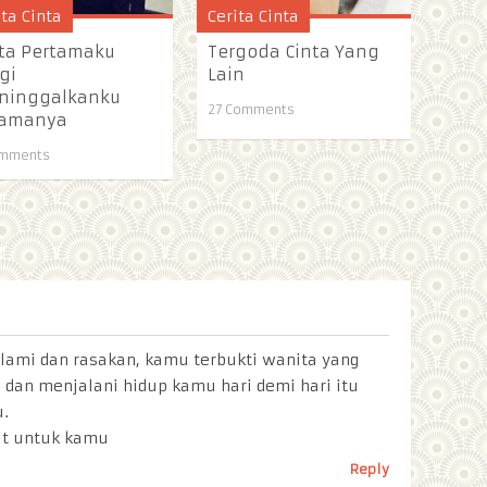
ita Cinta
Cerita Cinta
ta Pertamaku
Tergoda Cinta Yang
gi
Lain
ninggalkanku
27 Comments
lamanya
omments
ami dan rasakan, kamu terbukti wanita yang
 dan menjalani hidup kamu hari demi hari itu
u.
ut untuk kamu
Reply