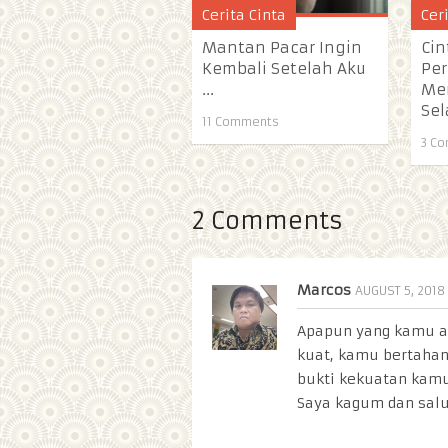
Cerita Cinta
Cer
Mantan Pacar Ingin
Cin
Kembali Setelah Aku
Per
...
Me
Se
11 Comments
3 C
2 Comments
Marcos
AUGUST 5, 2018
Apapun yang kamu al
kuat, kamu bertahan
bukti kekuatan kam
Saya kagum dan sal