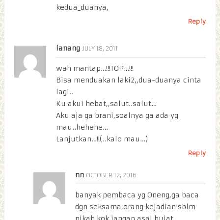
kedua_duanya,
Reply
lanang
JULY 18, 2011
wah mantap…!!!TOP…!!!
Bisa menduakan laki2,,dua-duanya cinta
lagi..
Ku akui hebat,,salut..salut…
Aku aja ga brani,soalnya ga ada yg
mau..hehehe…
Lanjutkan…!!(..kalo mau…)
Reply
nn
OCTOBER 12, 2016
banyak pembaca yg Oneng,ga baca
dgn seksama,orang kejadian sblm
nikah kok.jangan asal hujat