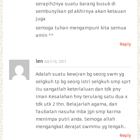
serapih2nya suatu barang busuk di
sembunyikan pd akhirnya akan ketauan
juga
semoga tuhan mengampuni kita semua
amin ^^
Reply
len
JULY 13, 2011
Adalah suatu kewjran bg seorg swm yg
selgkuh tp bg seorg istri selgkuh smp sprt
itu sangatlah keterlaluan dan tdk pny
iman Kesalahan hny terulang satu dua x
tdk utk 2 thn. Belajarlah agama, dan
Taubatan nasuha mba jgn smp karma
menimpa putri anda. Semoga allah
mengangkat derajat swmmu yg lengah..
Reply