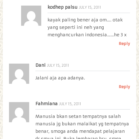
kodhep palsu
JULY 15, 2011
kayak paling bener aja om…. otak
yang seperti ini neh yang
menghancurkan indonesia……he 3 x
Reply
Dani
JULY 15, 2011
Jalani aja apa adanya.
Reply
Fahmiana
JULY 15, 2011
Manusia bkan setan tempatnya salah
manusia jg bukan malaikat yg tempatnya
benar, smoga anda mendapat pelajaran
dr smua ini. Buka lembaran bru, smga