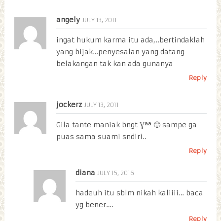
angely
JULY 13, 2011
ingat hukum karma itu ada,..bertindaklah
yang bijak…penyesalan yang datang
belakangan tak kan ada gunanya
Reply
jockerz
JULY 13, 2011
Gila tante maniak bngt Ɣªª 🙂 sampe ga
puas sama suami sndiri..
Reply
diana
JULY 15, 2016
hadeuh itu sblm nikah kaliiii… baca
yg bener….
Reply