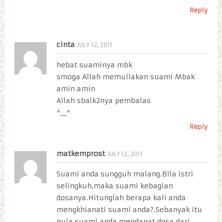
Reply
cinta
JULY 12, 2011
hebat suaminya mbk
smoga Allah memuliakan suami Mbak
amin amin
Allah sbaik2nya pembalas
^__^
Reply
matkemprost
JULY 12, 2011
Suami anda sungguh malang.Bila istri
selingkuh,maka suami kebagian
dosanya.Hitunglah berapa kali anda
mengkhianati suami anda?.Sebanyak itu
pula suami anda mendapat dosa dari