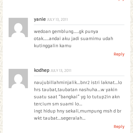
yanie
JULY 13, 2011
wedoan gemblung…..gk punya
otak…..andai aku jadi suamimu udah
kutinggalin kamu
Reply
kodhep
JULY 13, 2011
naujubillahminjalik…bnr2 istri laknat…lo
hrs taubat,taubatan nashuha…w yakin
suatu saat “bangkai” yg lo tutup2in akn
tercium sm suami lo…
ingt hidup hny sekali,mumpung msh d br
wkt taubat…segeralah…
Reply