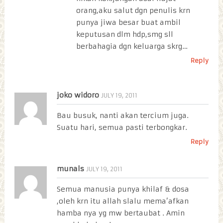
orang,aku salut dgn penulis krn
punya jiwa besar buat ambil
keputusan dlm hdp,smg sll
berbahagia dgn keluarga skrg…
Reply
joko widoro
JULY 19, 2011
Bau busuk, nanti akan tercium juga.
Suatu hari, semua pasti terbongkar.
Reply
munals
JULY 19, 2011
Semua manusia punya khilaf & dosa
,oleh krn itu allah slalu mema’afkan
hamba nya yg mw bertaubat . Amin