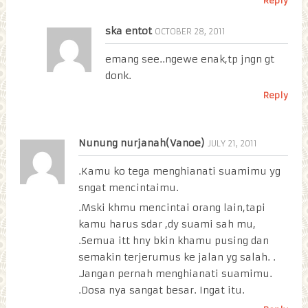
Reply
ska entot
OCTOBER 28, 2011
emang see..ngewe enak,tp jngn gt
donk.
Reply
Nunung nurjanah(Vanoe)
JULY 21, 2011
.Kamu ko tega menghianati suamimu yg
sngat mencintaimu.
.Mski khmu mencintai orang lain,tapi
kamu harus sdar ,dy suami sah mu,
.Semua itt hny bkin khamu pusing dan
semakin terjerumus ke jalan yg salah. .
.Jangan pernah menghianati suamimu.
.Dosa nya sangat besar. Ingat itu.